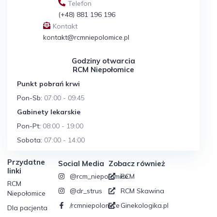
Telefon
(+48) 881 196 196
Kontakt
kontakt@rcmniepolomice.pl
Godziny otwarcia
RCM Niepołomice
Punkt pobrań krwi
Pon-Sb:
07:00 - 09:45
Gabinety lekarskie
Pon-Pt:
08:00 - 19:00
Sobota:
07:00 - 14:00
Przydatne
Social Media
Zobacz również
linki
@rcm_niepolomice
RCM
RCM
@dr_strus
RCM Skawina
Niepołomice
/rcmniepolomice
Ginekologika.pl
Dla pacjenta