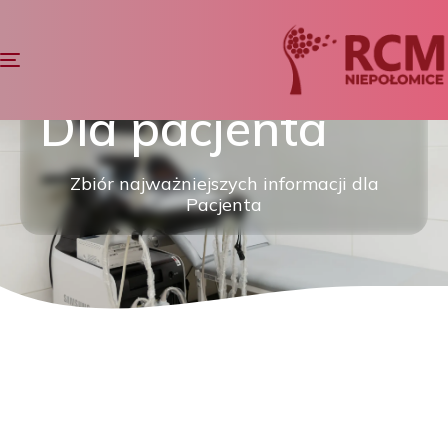
Toggle
navigation
Dla pacjenta
Zbiór najważniejszych informacji dla
Pacjenta
Odbiór wyników
badań