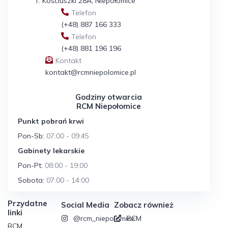
T. Kościuszki 28A, Niepołomice
Telefon
(+48) 887 166 333
Telefon
(+48) 881 196 196
Kontakt
kontakt@rcmniepolomice.pl
Godziny otwarcia
RCM Niepołomice
Punkt pobrań krwi
Pon-Sb:
07:00 - 09:45
Gabinety lekarskie
Pon-Pt:
08:00 - 19:00
Sobota:
07:00 - 14:00
Przydatne
Social Media
Zobacz również
linki
@rcm_niepolomice
RCM
RCM